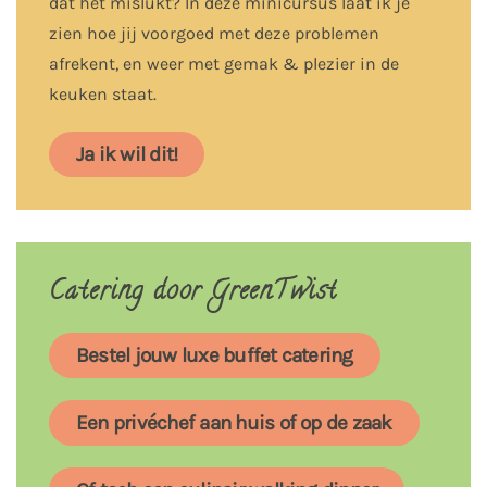
dat het mislukt? In deze minicursus laat ik je
zien hoe jij voorgoed met deze problemen
afrekent, en weer met gemak & plezier in de
keuken staat.
Ja ik wil dit!
Catering door GreenTwist
Bestel jouw luxe buffet catering
Een privéchef aan huis of op de zaak