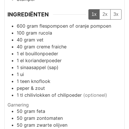
INGREDIËNTEN
1x
2x
3x
600
gram
flespompoen of oranje pompoen
100
gram
rucola
40
gram
vet
40
gram
creme fraiche
1
el
bouillonpoeder
1
el
korianderpoeder
1
sinaasappel (sap)
1
ui
1
teen
knoflook
peper & zout
1
tl
chilivlokken of chilipoeder
(optioneel)
Garnering
50
gram
feta
50
gram
zontomaten
50
gram
zwarte olijven