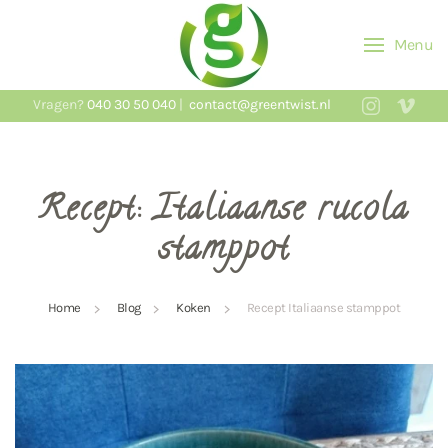
Menu
Skip to main content
Vragen?
040 30 50 040
|
contact@greentwist.nl
Recept: Italiaanse rucola
stamppot
Home
Blog
Koken
Recept Italiaanse stamppot