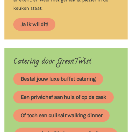
keuken staat.
Ja ik wil dit!
Catering door GreenTwist
Bestel jouw luxe buffet catering
Een privéchef aan huis of op de zaak
Of toch een culinair walking dinner