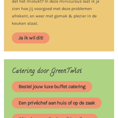
dat het mislukt? In deze minicursus laat ik je
zien hoe jij voorgoed met deze problemen
afrekent, en weer met gemak & plezier in de
keuken staat.
Ja ik wil dit!
Catering door GreenTwist
Bestel jouw luxe buffet catering
Een privéchef aan huis of op de zaak