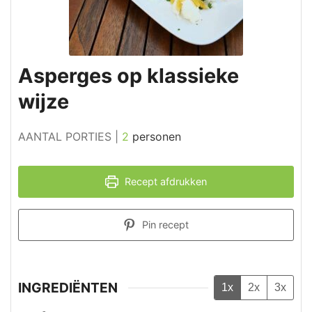
Asperges op klassieke
wijze
AANTAL PORTIES |
2
personen
Recept afdrukken
Pin recept
INGREDIËNTEN
1x
2x
3x