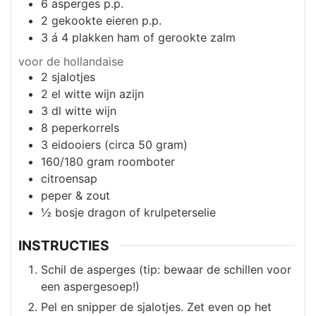
6
asperges p.p.
2
gekookte eieren p.p.
3 á 4
plakken
ham of gerookte zalm
voor de hollandaise
2
sjalotjes
2
el
witte wijn azijn
3
dl
witte wijn
8
peperkorrels
3
eidooiers (circa 50 gram)
160/180
gram
roomboter
citroensap
peper & zout
½
bosje
dragon of krulpeterselie
INSTRUCTIES
Schil de asperges (tip: bewaar de schillen voor
een aspergesoep!)
Pel en snipper de sjalotjes. Zet even op het