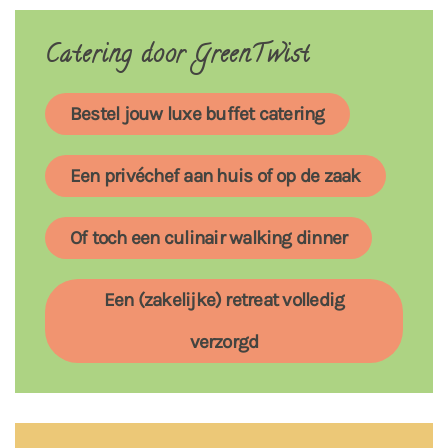
Catering door GreenTwist
Bestel jouw luxe buffet catering
Een privéchef aan huis of op de zaak
Of toch een culinair walking dinner
Een (zakelijke) retreat volledig
verzorgd