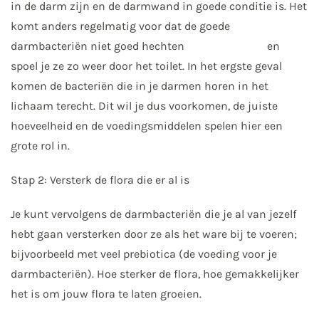
in de darm zijn en de darmwand in goede conditie is. Het
komt anders regelmatig voor dat de goede
darmbacteriën niet goed hechten ⠀⠀⠀⠀⠀⠀⠀⠀⠀ en
spoel je ze zo weer door het toilet. In het ergste geval
komen de bacteriën die in je darmen horen in het
lichaam terecht. Dit wil je dus voorkomen, de juiste
hoeveelheid en de voedingsmiddelen spelen hier een
grote rol in.⠀⠀⠀⠀⠀⠀⠀⠀⠀ ⠀⠀⠀⠀⠀⠀⠀⠀⠀
Stap 2: Versterk de flora die er al is⠀⠀⠀⠀⠀⠀⠀⠀⠀
Je kunt vervolgens de darmbacteriën die je al van jezelf
hebt gaan versterken door ze als het ware bij te voeren;
bijvoorbeeld met veel prebiotica (de voeding voor je
darmbacteriën). Hoe sterker de flora, hoe gemakkelijker
het is om jouw flora te laten groeien.⠀⠀⠀⠀⠀⠀⠀⠀⠀
⠀⠀⠀⠀⠀⠀⠀⠀⠀