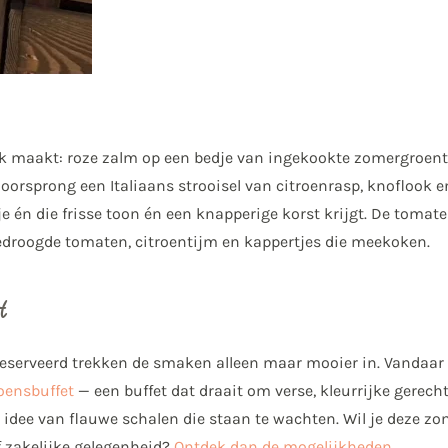
druk maakt: roze zalm op een bedje van ingekookte zomergroen
orsprong een Italiaans strooisel van citroenrasp, knoflook en
 je én die frisse toon én een knapperige korst krijgt. De tom
droogde tomaten, citroentijm en kappertjes die meekoken.
t
geserveerd trekken de smaken alleen maar mooier in. Vandaar
oensbuffet
— een buffet dat draait om verse, kleurrijke gerech
dee van flauwe schalen die staan te wachten. Wil je deze zo
f zakelijke gelegenheid?
Ontdek dan de mogelijkheden.