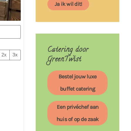
Ja ik wil dit!
Catering door
2x
3x
GreenTwist
Bestel jouw luxe
buffet catering
Een privéchef aan
huis of op de zaak