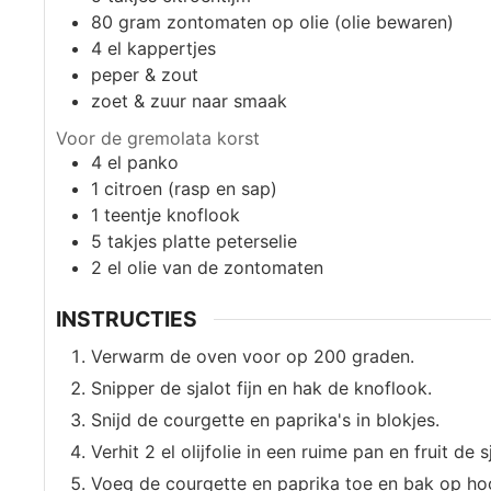
80
gram
zontomaten op olie (olie bewaren)
4
el
kappertjes
peper & zout
zoet & zuur naar smaak
Voor de gremolata korst
4
el
panko
1
citroen (rasp en sap)
1
teentje
knoflook
5
takjes
platte peterselie
2
el
olie van de zontomaten
INSTRUCTIES
Verwarm de oven voor op 200 graden.
Snipper de sjalot fijn en hak de knoflook.
Snijd de courgette en paprika's in blokjes.
Verhit 2 el olijfolie in een ruime pan en fruit de 
Voeg de courgette en paprika toe en bak op hoog