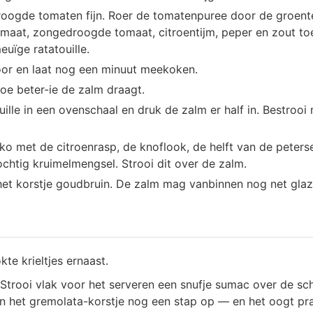
droogde tomaten fijn. Roer de tomatenpuree door de groent
maat, zongedroogde tomaat, citroentijm, peper en zout toe
uïge ratatouille.
rdoor en laat nog een minuut meekoken.
oe beter-ie de zalm draagt.
ille in een ovenschaal en druk de zalm er half in. Bestrooi
ko met de citroenrasp, de knoflook, de helft van de peterse
chtig kruimelmengsel. Strooi dit over de zalm.
het korstje goudbruin. De zalm mag vanbinnen nog net glazi
te krieltjes ernaast.
Strooi vlak voor het serveren een snufje sumac over de sch
len het gremolata-korstje nog een stap op — en het oogt pr