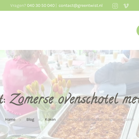
Vragen?
040 30 50 040
|
contact@greentwist.nl
t: Zomerse ovenschotel me
Home
Blog
Koken
Recept Zomerse ovenschotel met zalm