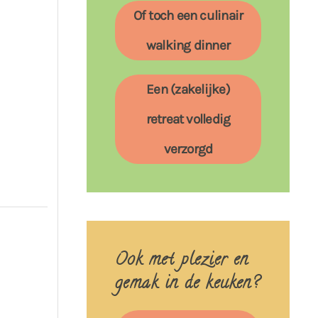
Of toch een culinair
walking dinner
Een (zakelijke)
retreat volledig
verzorgd
Ook met plezier en
gemak in de keuken?