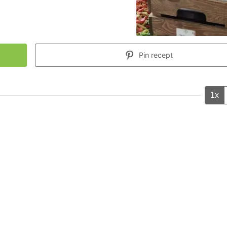
Pin recept
1x