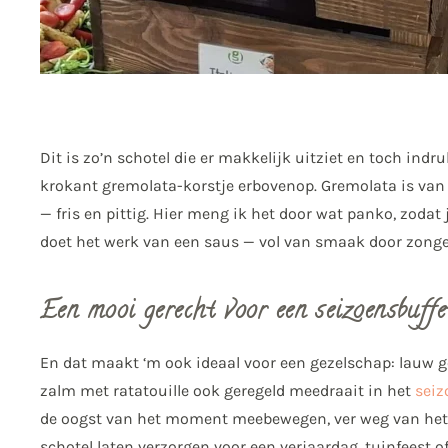
Dit is zo’n schotel die er makkelijk uitziet en toch in
krokant gremolata-korstje erbovenop. Gremolata is van o
— fris en pittig. Hier meng ik het door wat panko, zodat
doet het werk van een saus — vol van smaak door zonge
Een mooi gerecht voor een seizoensbuffe
En dat maakt ‘m ook ideaal voor een gezelschap: lauw 
zalm met ratatouille ook geregeld meedraait in het
seiz
de oogst van het moment meebewegen, ver weg van het i
schotel laten verzorgen voor een verjaardag, tuinfeest o