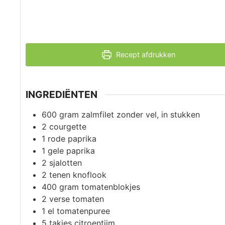
Recept afdrukken
INGREDIËNTEN
600
gram
zalmfilet zonder vel, in stukken
2
courgette
1
rode paprika
1
gele paprika
2
sjalotten
2
tenen
knoflook
400
gram
tomatenblokjes
2
verse tomaten
1
el
tomatenpuree
5
takjes
citroentijm