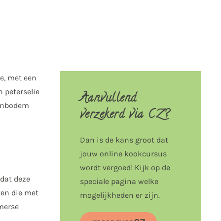
te, met een
 peterselie
Aanvullend
atenbodem
verzekerd via CZ?
Dan is de kans groot dat
jouw online kookcursus
wordt vergoed! Kijk op de
 dat deze
speciale pagina welke
ten die met
mogelijkheden er zijn.
merse