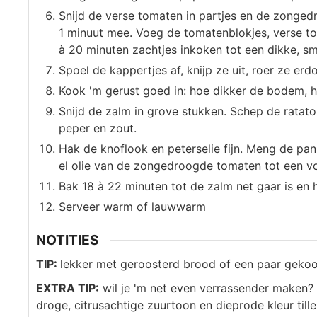
Snijd de verse tomaten in partjes en de zonge
1 minuut mee. Voeg de tomatenblokjes, verse to
à 20 minuten zachtjes inkoken tot een dikke, sme
Spoel de kappertjes af, knijp ze uit, roer ze e
Kook 'm gerust goed in: hoe dikker de bodem, h
Snijd de zalm in grove stukken. Schep de ratatou
peper en zout.
Hak de knoflook en peterselie fijn. Meng de pan
el olie van de zongedroogde tomaten tot een vo
Bak 18 à 22 minuten tot de zalm net gaar is en 
Serveer warm of lauwwarm
NOTITIES
TIP:
lekker met geroosterd brood of een paar gekook
EXTRA TIP:
wil je 'm net even verrassender maken? 
droge, citrusachtige zuurtoon en dieprode kleur til