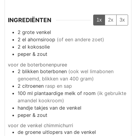
INGREDIËNTEN
1x
2x
3x
2
grote venkel
2
el
ahornsiroop
(of een andere zoet)
2
el
kokosolie
peper & zout
voor de boterbonenpuree
2
blikken
boterbonen
(ook wel limabonen
genoemd, blikken van 400 gram)
2
citroenen
rasp en sap
100
ml
plantaardige melk of room
(ik gebruikte
amandel kookroom)
handje
takjes van de venkel
peper & zout
voor de venkel chimmichurri
de groene uitlopers van de venkel