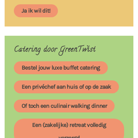
Ja ik wil dit!
Catering door GreenTwist
Bestel jouw luxe buffet catering
Een privéchef aan huis of op de zaak
Of toch een culinair walking dinner
Een (zakelijke) retreat volledig
verzorgd