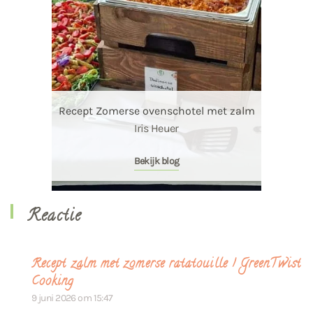
Recept Zomerse ovenschotel met zalm
Iris Heuer
Bekijk blog
Reactie
Recept zalm met zomerse ratatouille | GreenTwist
B
Cooking
9 juni 2026 om 15:47