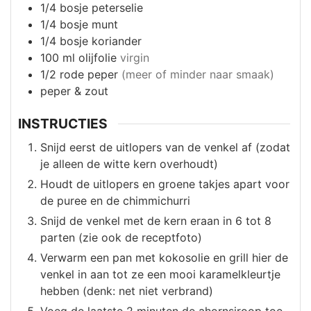
1/4
bosje
peterselie
1/4
bosje
munt
1/4
bosje
koriander
100
ml
olijfolie
virgin
1/2
rode peper
(meer of minder naar smaak)
peper & zout
INSTRUCTIES
Snijd eerst de uitlopers van de venkel af (zodat
je alleen de witte kern overhoudt)
Houdt de uitlopers en groene takjes apart voor
de puree en de chimmichurri
Snijd de venkel met de kern eraan in 6 tot 8
parten (zie ook de receptfoto)
Verwarm een pan met kokosolie en grill hier de
venkel in aan tot ze een mooi karamelkleurtje
hebben (denk: net niet verbrand)
Voeg de laatste 2 minuten de ahornsiroop toe