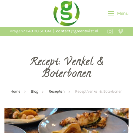
Menu
Skip to main content
Vragen?
040 30 50 040
|
contact@greentwist.nl
Recept: Venkel &
Boterbonen
Home
Blog
Recepten
Recept Venkel & Boterbonen