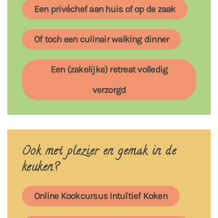
Een privéchef aan huis of op de zaak
Of toch een culinair walking dinner
Een (zakelijke) retreat volledig
verzorgd
Ook met plezier en gemak in de
keuken?
Online Kookcursus Intuïtief Koken