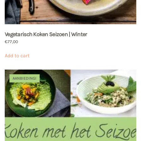
Vegetarisch Koken Seizoen | Winter
€
77,00
Add to cart
AANBIEDING!