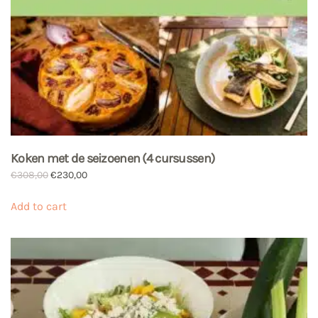
Koken met de seizoenen (4 cursussen)
Oorspronkelijke
Huidige
€
308,00
€
230,00
prijs
prijs
was:
is:
Add to cart
€308,00.
€230,00.