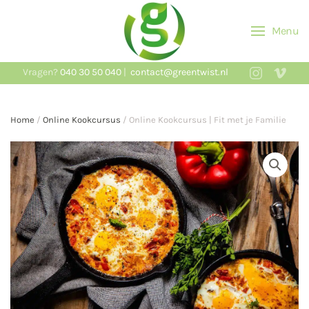
Menu
Skip to main content
Vragen?
040 30 50 040
|
contact@greentwist.nl
Home
/
Online Kookcursus
/ Online Kookcursus | Fit met je Familie