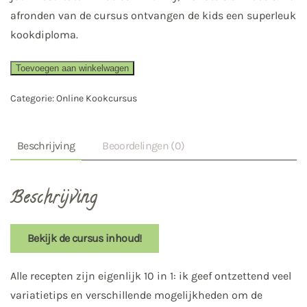
afronden van de cursus ontvangen de kids een superleuk
kookdiploma.
Online
Toevoegen aan winkelwagen
Kookcursus
Categorie:
Online Kookcursus
|
Fit
met
Beschrijving
Beoordelingen (0)
je
Familie
Beschrijving
aantal
Bekijk de cursus inhoud!
Alle recepten zijn eigenlijk 10 in 1: ik geef ontzettend veel
variatietips en verschillende mogelijkheden om de