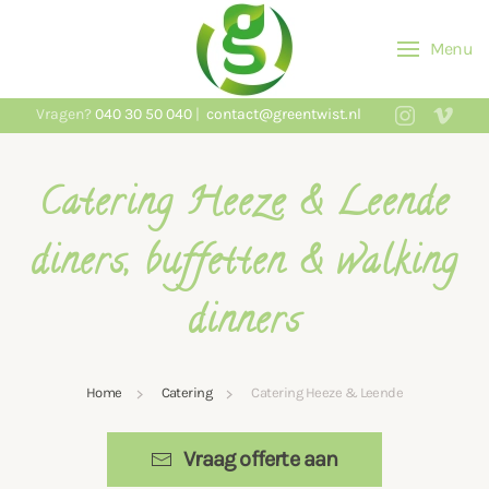
Menu
Skip to main content
Vragen?
040 30 50 040
|
contact@greentwist.nl
Catering Heeze & Leende
diners, buffetten & walking
dinners
Home
Catering
Catering Heeze & Leende
Vraag offerte aan