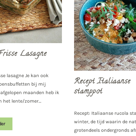
Frisse Lasagne
sse lasagne Je kan ook
Recept Italiaanse
oensbuffetten bij mij
stamppot
 afgelopen maanden heb ik
n het lente/zomer...
Recept: Italiaanse rucola s
winter, de tijd waarin de na
der
grotendeels ondergronds afs