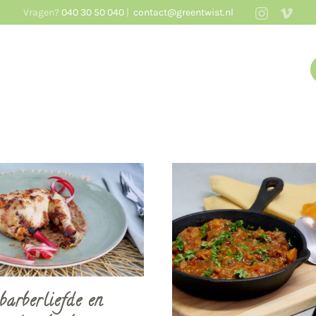
Vragen?
040 30 50 040
|
contact@greentwist.nl
barberliefde en