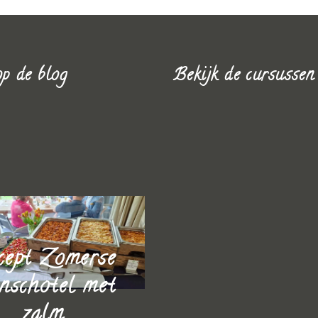
p de blog
Bekijk de cursussen
Blog
cept Zomerse
rabarberlief
nschotel met
en ovenschot
zalm
rabarber