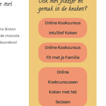
Ook met plezier en
e met
gemak in de keuken?
Online Kookcursus
eta Bieten
Intuïtief Koken
n de mooiste
 boordevol
Online Kookcursus
Fit met je Familie
Online
Kookcursussen
Koken met het
Seizoen