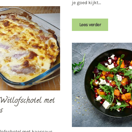
je goed kijkt...
Lees verder
Witlofschotel met
s
tlofschotel met kaassaus