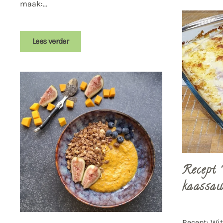
maak:...
Lees verder
Recept 
kaassau
Recept: Wi