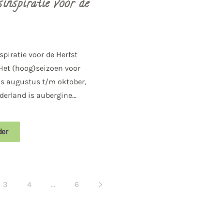
inspiratie voor de
piratie voor de Herfst
Het (hoog)seizoen voor
is augustus t/m oktober,
erland is aubergine...
der
3
4
…
6