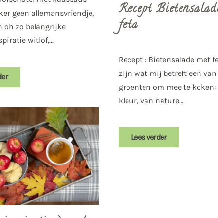
Recept Bietensalad
eker geen allemansvriendje,
feta
 oh zo belangrijke
iratie witlof,...
Recept : Bietensalade met f
zijn wat mij betreft een va
der
groenten om mee te koken:
kleur, van nature...
Lees verder