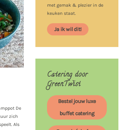
met gemak & plezier in de
keuken staat.
Ja ik wil dit!
Catering door
GreenTwist
Bestel jouw luxe
tamppot De
buffet catering
tuur zich
peelt. Als