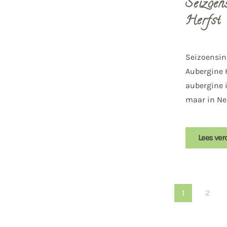
Seizoens
Herfst
Seizoensins
Aubergine 
aubergine 
maar in Ned
Lees ver
1
2