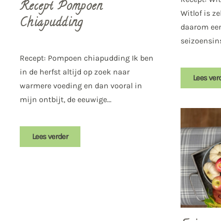
Recept Pompoen
Witlof is z
Chiapudding
daarom een
seizoensinsp
Recept: Pompoen chiapudding Ik ben
in de herfst altijd op zoek naar
Lees ver
warmere voeding en dan vooral in
mijn ontbijt, de eeuwige...
Lees verder