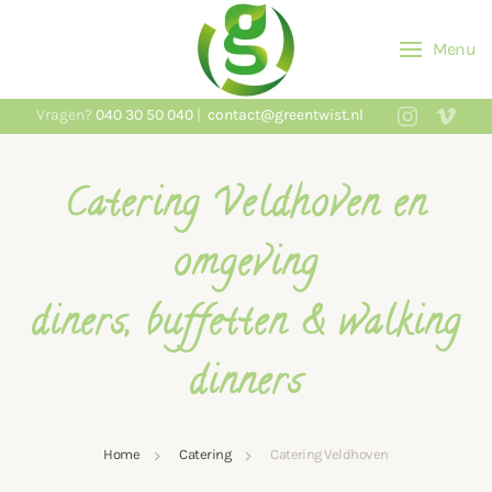
Menu
Skip to main content
Vragen?
040 30 50 040
|
contact@greentwist.nl
Catering Veldhoven en
omgeving
diners, buffetten & walking
dinners
Home
Catering
Catering Veldhoven